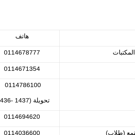
هاتف
لمكتبات
0114678777
0114671354
0114786100
تحويلة
(1437 -1436)
0114694620
تمع (طلاب)
0114036600