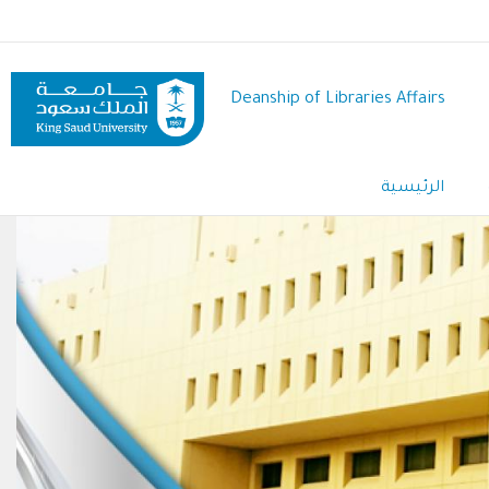
Skip
to
main
content
Deanship of Libraries Affairs
Main
الرئيسية
navigation