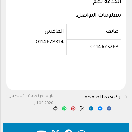
الخدمة لهم.
معلومات التواصل:
هاتف
الفاكس
0114678314
0114673763
تاريخ آخر تحديث :
أغسطس 3,
شارك هذه الصفحة
2026 1:09م