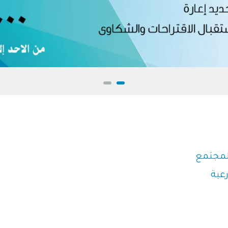
المجتمع
رعية